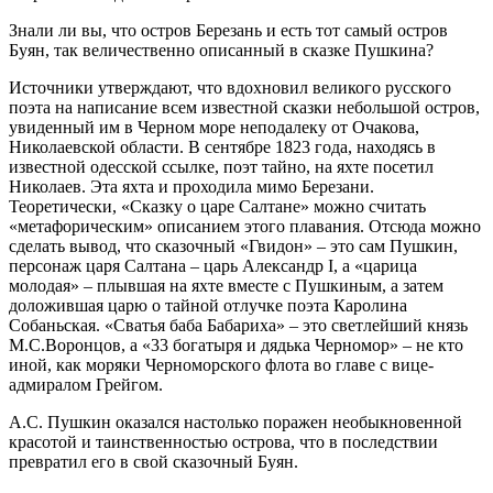
Знали ли вы, что остров Березань и есть тот самый остров
Буян, так величественно описанный в сказке Пушкина?
Источники утверждают, что вдохновил великого русского
поэта на написание всем известной сказки небольшой остров,
увиденный им в Черном море неподалеку от Очакова,
Николаевской области. В сентябре 1823 года, находясь в
известной одесской ссылке, поэт тайно, на яхте посетил
Николаев. Эта яхта и проходила мимо Березани.
Теоретически, «Сказку о царе Салтане» можно считать
«метафорическим» описанием этого плавания. Отсюда можно
сделать вывод, что сказочный «Гвидон» – это сам Пушкин,
персонаж царя Салтана – царь Александр I, а «царица
молодая» – плывшая на яхте вместе с Пушкиным, а затем
доложившая царю о тайной отлучке поэта Каролина
Собаньская. «Сватья баба Бабариха» – это светлейший князь
М.С.Воронцов, а «33 богатыря и дядька Черномор» – не кто
иной, как моряки Черноморского флота во главе с вице-
адмиралом Грейгом.
А.С. Пушкин оказался настолько поражен необыкновенной
красотой и таинственностью острова, что в последствии
превратил его в свой сказочный Буян.