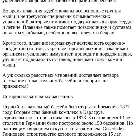
укрепления здоровья и физического развития ребенка.
Во время плавания задействованы все основные группы
мышц и не требуется специальных гимнастических
упражнений, которые помогают поддерживать в форме сердце
и легкие. Плаванье также помогает позвоночнику и суставам
оставаться гибкими, особенно в шее, плечах и бедрах.
Кроме того, плавание нормализует деятельность сердечно-
сосудистой системы, укрепляет органы дыхания, закаливает
организм и усиливает иммунитет, приводит в порядок нервы,
улучшает подвижность суставов, повышает тонус кожи и
мышц.
А уж сколько радостных мгновений доставляет детворе
плескание в плавательном бассейне и говорить не
приходится!
История плавательных бассейнов
Первый плавательный бассейн был открыт в Бремене в 1877
году. Вторым стал банный комплекс в Карлсруэ,
строительство которого началось в 1873. За оставшиеся 13 лет
столетия в Германии было построено около 150 бассейнов. Но
настоящим творением искусства стал комплекс Goseriede в
Ганновере, строительство которого продолжалось 15 лет.