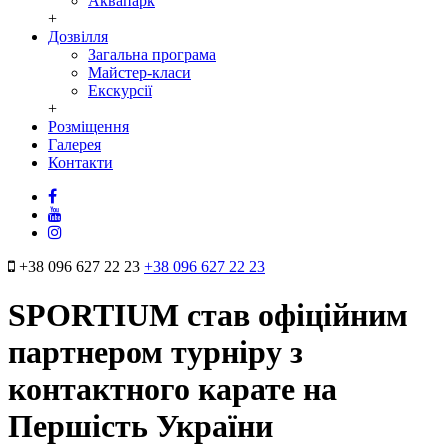
Аквапарк
+
Дозвілля
Загальна програма
Майстер-класи
Екскурсії
+
Розміщення
Галерея
Контакти
+38 096 627 22 23
+38 096 627 22 23
SPORTIUM став офіційним
партнером турніру з
контактного карате на
Першість України