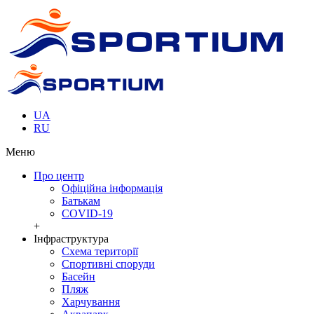
UA
RU
Меню
Про центр
Офіційна інформація
Батькам
COVID-19
+
Інфраструктура
Cхема території
Спортивні споруди
Басейн
Пляж
Харчування