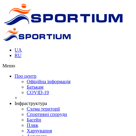
UA
RU
Меню
Про центр
Офіційна інформація
Батькам
COVID-19
+
Інфраструктура
Cхема території
Спортивні споруди
Басейн
Пляж
Харчування