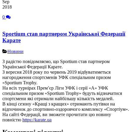
Sep
2018
0
Sportium став партнером Української Федерації
Карате
Новини
З радістю повідомляємо, що Sportium став партнером
Української Федерації Карате.
З вересня 2018 року по червень 2019 відбуватиметься
нагородження спортсменів УФК спеціальним призом
«Sportium Trophy.
На всіх турнірах Прем’єр Ліги УФК і серії «А» УФК
спеціальним призом «Sportium Trophy» будуть відзначатися
спортсмени якi отримали найбільшу кількість медалей.
В кінці сезону «Кращі з кращих» отримають путівки на
відпочинок до спортивно-оздоровчого комплексу «Спортіум».
На сайті Федерації, ви зможете прочитати цю новину
повністю
https://karate.ua