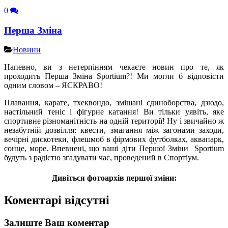
0
Перша Зміна
Новини
Напевно, ви з нетерпінням чекаєте новин про те, як
проходить Перша Зміна Sportium?! Ми могли б відповісти
одним словом – ЯСКРАВО!
Плавання, карате, тхеквондо, змішані єдиноборства, дзюдо,
настільний теніс і фігурне катання! Ви тільки уявіть, яке
спортивне різноманітність на одній території! Ну і звичайно ж
незабутній дозвілля: квести, змагання між загонами заходи,
вечірні дискотеки, флешмоб в фірмових футболках, аквапарк,
сонце, море. Впевнені, що ваші діти Першої Зміни Sportium
будуть з радістю згадувати час, проведений в Спортіум.
Дивіться фотоархів першої зміни:
Коментарі відсутні
Залиште Ваш коментар