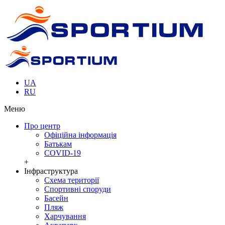
UA
RU
Меню
Про центр
Офіційна інформація
Батькам
COVID-19
+
Інфраструктура
Cхема території
Спортивні споруди
Басейн
Пляж
Харчування